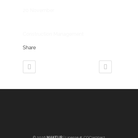
Date
20 November
Category
Construction Management
Share
©
2026
MAKEUR
| License #: CGC1509352