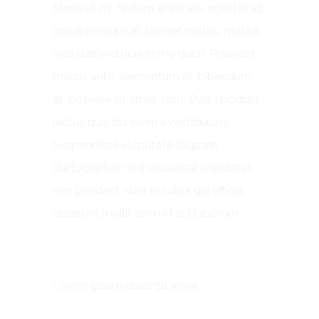
Morbi ut mi. Nullam enim leo, egestas id,
condimentum at, laoreet mattis, massa.
Sed eleifend nonummy diam. Praesent
mauris ante, elementum et, bibendum
at, posuere sit amet, nibh. Duis tincidunt
lectus quis dui viverra vestibulum.
Suspendisse vulputate aliquam
dui.Excepteur sint occaecat cupidatat
non proident, sunt in culpa qui officia
deserunt mollit anim id est laborum
Custom Field
Lorem ipsum dolor sit amet